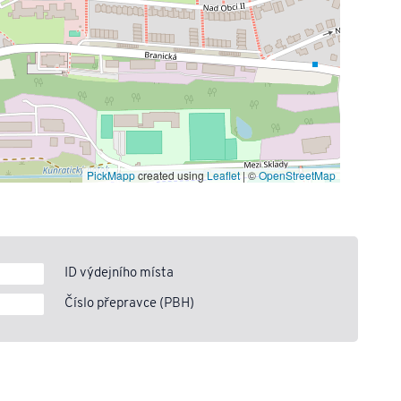
PickMapp
created using
Leaflet
|
©
OpenStreetMap
ID výdejního místa
Číslo přepravce (PBH)