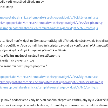
podle vzdálenosti od středu mapy
 PickMapp
app.postabezhranic.cz/template/assets/geowidget/v/1/2/styles.min.css
ickmapp.postabezhranic.cz/template/assets/geowidget/v/1/2/scripts.min.js
pickmapp.postabezhranic.cz/template/assets/geowidget/v/1/2/config.js
etu. Nově není widget načten automaticky při příchodu do stránky, ale inicializa
ném použití, je třeba po nalinkování scriptu, zavolat za konfigurací
 pickmappInit
případě vykreslit pickmapp až při určité události.
ptu přidána možnost nastavit 
mapElementId
extů (i do verze 1.1 a 1.2)
i do seznamu dostupných přepravců
app.postabezhranic.cz/template/assets/geowidget/v/1/3/styles.min.css
ickmapp.postabezhranic.cz/template/assets/geowidget/v/1/3/scripts.min.js
pickmapp.postabezhranic.cz/template/assets/geowidget/v/1/3/config.js
" je nově podbarveno vždy barvou daného přepravce z filtru, aby bylo výraznějš
body nově seskupují do jednoho bodu, zároveň bylo omezeno maximální oddálen