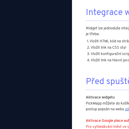
Integrace 
Widget lze jednoduše inte
je třeba:
Vložit HTML kód na strá
Vložit link na CSS styl
Vložit konfigurační scri
Vložit link na hlavní jav
Před spušt
Aktivace widgetu
PickMapp můžete do košíku
postup popsán na webu
zd
Aktivace Google place au
Pro vyhledávání měst ve s