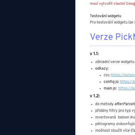
musí vytvořit vlastní Googl
Testování widgetu
Pro testování widgetu lze 
Verze Pick
v 1.1:
základní verze widgetu
odkazy
:
css: 
https://pickm
config js: 
https://
main js:  
https://p
v 1.2:
do metody 
afterParcel
přidány filtry pro typ 
invertovaná  baloon ik
piktogramy znázorňujíc
možnost sloučit více čí