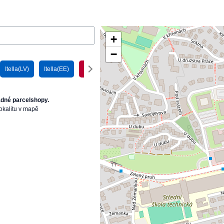
+
−
Itella(LV)
Itella(EE)
DPD(EE)
DPD(LT)
DPD(LV)
ádné parcelshopy.
okalitu v mapě