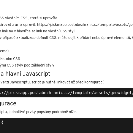
SS vlastním CSS, které si upravíte
írovat z url a upravit: https://pickmapp.postabezhranic.cz/template/assets/ge
link na v hlavičce za link na vlastní CSS styl
v případě aktualizace default CSS, může dojít k přidání nebo úpravě elementů,
jeme)
vlastním CSS
ými CSS styly pod základní styly
a hlavní Javascript
verzi Javascriptu, script je nutné linkovat už před konfigurací.
gurace
iptu, jednotlivé prvky popsány podrobně níže.
{
