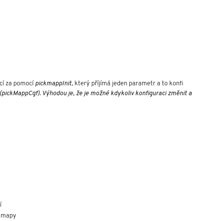
cí za pomocí 
pickmappInit
, který příjímá jeden parametr a to konfi 
(pickMappCgf). Výhodou je, že je možné kdykoliv konfiguraci změnit a 
í
í mapy