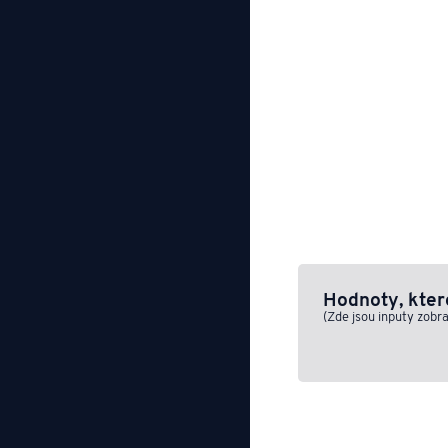
Hodnoty, které
(Zde jsou inputy zobr
Pickmapp