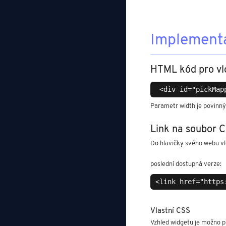
Implement
HTML kód pro vl
Parametr width je povinný
Link na soubor C
Do hlavičky svého webu vl
poslední dostupná verze:
Vlastní CSS
Vzhled widgetu je možno p