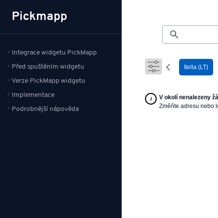
Pickmapp
Integrace widgetu PickMapp
Před spuštěním widgetu
Itella (LT)
Verze PickMapp widgetu
Implementace
V okolí nenalezeny ž
Změňte adresu nebo l
Podrobnější nápověda