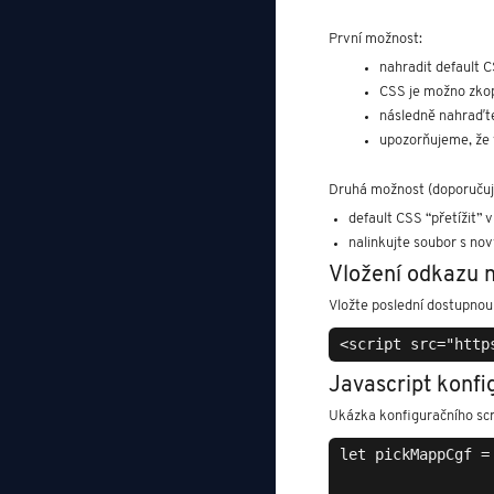
První možnost:
nahradit default C
CSS je možno zkop
následně nahraďte 
upozorňujeme, že 
Druhá možnost (doporuču
default CSS “přetížit” 
nalinkujte soubor s nov
Vložení odkazu n
Vložte poslední dostupnou 
Javascript konfi
Ukázka konfiguračního scr
let pickMappCgf = 