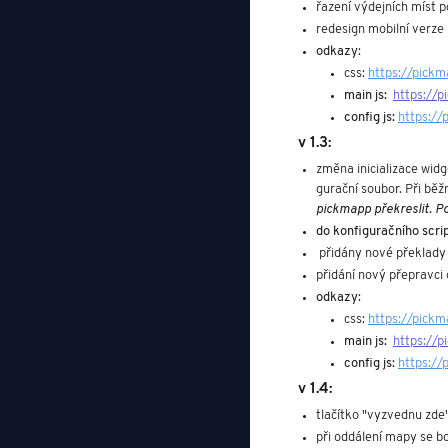
řazení výdejních míst 
redesign mobilní verze
odkazy
:
css: 
https://pickm
main js:  
https://p
config js: 
https://
v 1.3:
změna inicializace widg
gurační soubor. Při běž
pickmapp překreslit. Po
do konfiguračního scri
 přidány nové překlady t
přidání nový přepravc
odkazy
:
css: 
https://pickm
main js:  
https://p
config js: 
https://
v 1.4:
tlačítko "vyzvednu zde
při oddálení mapy se 