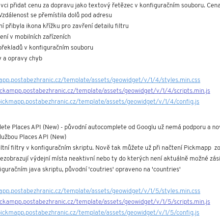
vci přidat cenu za dopravu jako textový řetězec v konfiguračním souboru. Cena 
Vzdálenost se přemístila dolů pod adresu
 přibyla ikona křížku pro zavření detailu filtru
ení v mobilních zařízeních
překladů v konfiguračním souboru
y a opravy chyb
app.postabezhranic.cz/template/assets/geowidget/v/1/4/styles.min.css
ickampp.postabezhranic.cz/template/assets/geowidget/v/1/4/scripts.min.js
pickmapp.postabezhranic.cz/template/assets/geowidget/v/1/4/config.js
te Places API (New) - původní autocomplete od Googlu už nemá podporu a nově re
službou Places API (New)
ní filtry v konfiguračním skriptu. Nově tak můžete už při načtení Pickmapp  zo
zobrazují výdejní místa neaktivní nebo ty do kterých není aktuálně možné zásil
guračním java skriptu, původní 'coutries' opraveno na 'countries'
app.postabezhranic.cz/template/assets/geowidget/v/1/5/styles.min.css
ickampp.postabezhranic.cz/template/assets/geowidget/v/1/5/scripts.min.js
pickmapp.postabezhranic.cz/template/assets/geowidget/v/1/5/config.js