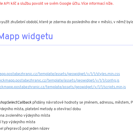
e API klíč a službu povolit ve svém Google účtu. Více informací níže.
využít zkušební období, které je zdarma do posledního dne v měsíci, v němž byl
Mapp widgetu
app.postabezhranic.cz/template/assets/geowidget/v/1/1/styles.min.css
pickmapp.postabezhranic.cz/template/assets/geowidget/v/1/1/config.js
ickmapp.postabezhranic.cz/template/assets/geowidget/v/1/1/scripts.min.js
shopSelectCallback
 přidány návratové hodnoty se jménem, adresou, městem, P
výdejního místa, platební metody a otevírací dobu
ona zvoleného výdejního místa
í typ výdejního místa
sel přepravců pod jeden název 