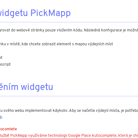
widgetu PickMapp
grovat do webové stránky pouze vložením kódu. Následná konfigurace je možná
nku v místě, kde chcete zobrazit element s mapou výdejních míst
pt
ascript
ěním widgetu
 svého webu implementovat kdykoliv. Aby se načetla výdejní místa, je potřeba 
e
.
tocomlete
lužbě PickMapp využíváme technologii Google Place Autocomplete, která je chr