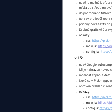
nově je možné k přepra
místa od středu mapy. 
do podrobného filtrování
úpravy pro lepší zobraz
přidány nové texty do 
Drobné grafické úprav
odkazy
:
css: 
https://pickm
main js:  
https://p
config js: 
https://
v 1.5:
nový Google autocomple
1.5 je nahrazen novou 
možnost zapnout default
Nově se v Pickmappu ne
opraven překlep v konfi
odkazy
:
css: 
https://pickm
main js:  
https://p
config js: 
https://